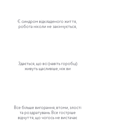
Є синдром відкладеного життя,
робота ніколи не закінчується,
Здається, що всі (навіть горобці)
живуть щасливіше, ніж ви
Все більше вигорання, втоми, злості
та роздратувань. Все гостріше
відчуття, що чогось не вистачає