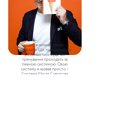
Щастя можна і треба
тренувати. Що тренується, те
розвивається. Будь-які
тренування проходять за
певною системою. Свою
систему я назвав просто –
Система Щастя Суворова
Що ви отримаєте
на онлайн-зустрічі