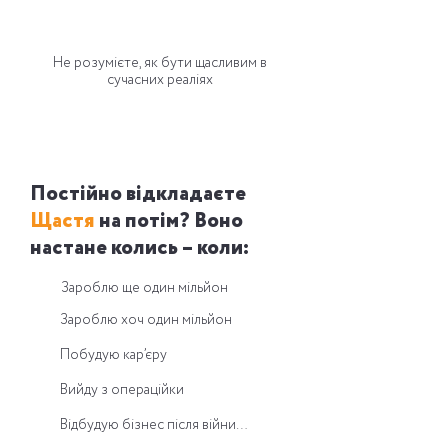
Не розумієте, як бути щасливим в
сучасних реаліях
Постійно відкладаєте
Щастя
на потім? Воно
настане колись – коли:
Зароблю ще один мільйон
Зароблю хоч один мільйон
Побудую кар’єру
Вийду з операційки
Відбудую бізнес після війни…