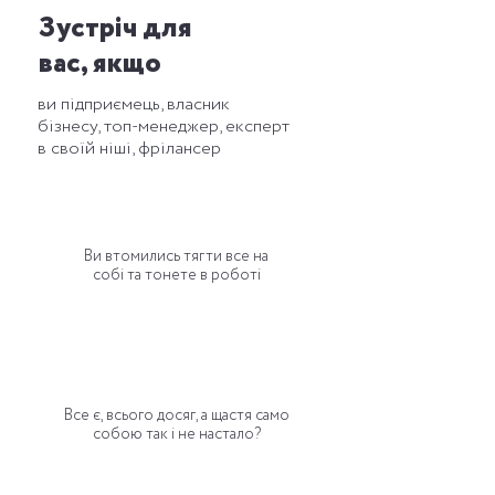
Зустріч для
вас, якщо
ви підприємець, власник
бізнесу, топ-менеджер, експерт
в своїй ніші, фрілансер
Ви втомились тягти все на
собі та тонете в роботі
Все є, всього досяг, а щастя само
собою так і не настало?