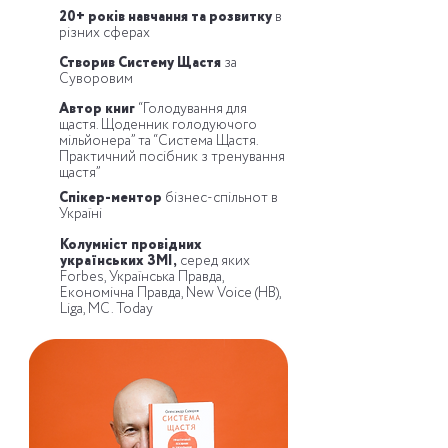
20+ років навчання та розвитку
в
різних сферах
Створив Систему Щастя
за
Суворовим
Автор книг
“Голодування для
щастя. Щоденник голодуючого
мільйонера” та “Система Щастя.
Практичний посібник з тренування
щастя”
Спікер-ментор
бізнес-спільнот в
Україні
Колумніст провідних
українських ЗМІ,
серед яких
Forbes, Українська Правда,
Економічна Правда, New Voice (НВ),
Liga, MC. Today