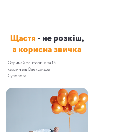
Коли:
Формат:
Тривалість:
ПОНЕДІЛОК,
ОНЛАЙН
З 19:00 ДО 21:30
28 серпня
в Zoom
по Києву
Щастя
- не розкіш,
а корисна звичка
Отримай менторинг за 15
хвилин від Олександра
Суворова