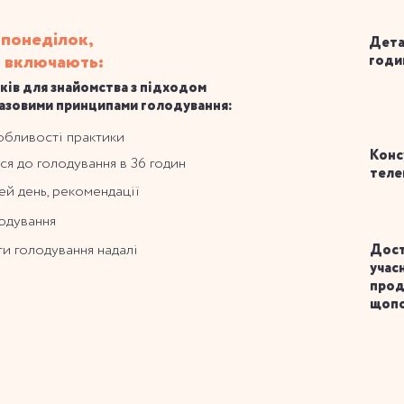
. понеділок,
Дета
о включають:
годи
оків для знайомства з підходом
базовими принципами голодування:
обливості практики
Конс
ися до голодування в 36 годин
теле
ей день, рекомендації
лодування
ати голодування надалі
Дост
учас
прод
щопо