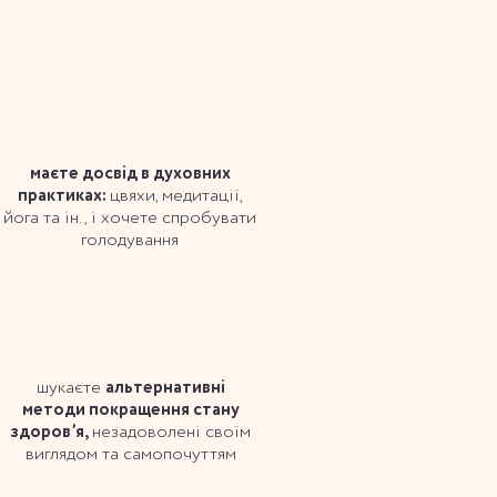
маєте досвід в духовних
практиках:
цвяхи, медитації,
йога та ін., і хочете спробувати
голодування
шукаєте
альтернативні
методи покращення стану
здоровʼя,
незадоволені своїм
виглядом та самопочуттям