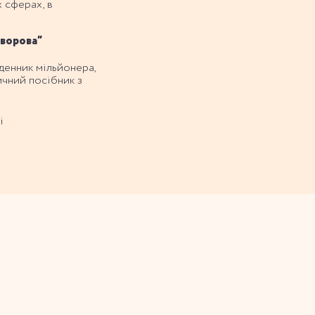
х сферах, в
уворова”
денник мільйонера,
ичний посібник з
і