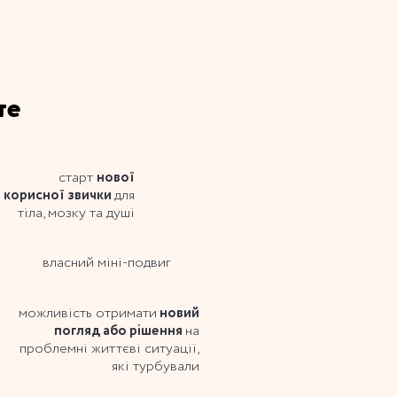
те
старт
нової
для
корисної звички
тіла, мозку та душі
власний міні-подвиг
можливість отримати
новий
на
погляд або рішення
проблемні життєві ситуації,
які турбували