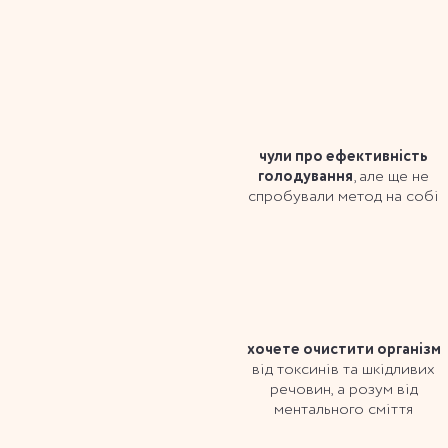
чули про ефективність
, але ще не
голодування
спробували метод на собі
хочете очистити організм
від токсинів та шкідливих
речовин, а розум від
ментального сміття