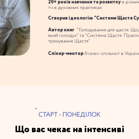
20+ років навчання та розвитку
в різни
т.ч в духовних практиках
9 років
15 днів
Створив ідеологію “Системи Щастя С
ання
Автор книг
“Голодування для щастя. Що
який голодує” та “Система Щастя. Практ
тренування Щастя”
 день
Спікер-ментор
бізнес-спільнот в Україн
СТАРТ - ПОНЕДІЛОК
Що вас чекає на інтенсиві