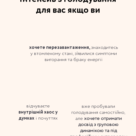
для вас якщо ви
хочете перезавантаження,
знаходитесь
у втомленому стані, з’явилися симптоми
вигорання та браку енергії
відчуваєте
вже пробували
внутрішній хаос у
голодування самостійно,
думках
і почуттях
але
хочете отримати
досвід з груповою
динамікою та під