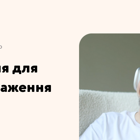
о
я для
таження