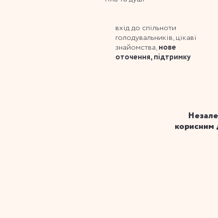
вхід до спільноти
голодувальників, цікаві
знайомства,
нове
оточення, підтримку
Незале
корисним 