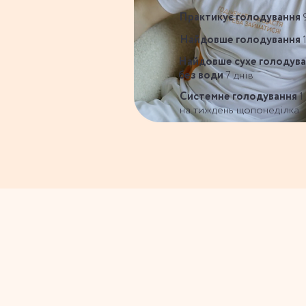
Практикує голодування
Найдовше голодування
Найдовше сухе голодув
без води
7 днів
Системне голодування
1
на тиждень щопонеділка