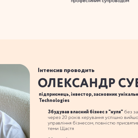
професійним супроводом
Інтенсив проводить
ОЛЕКСАНДР СУ
підприємець, інвестор, засновник унікаль
Technologies
Збудував власний бізнес з "нуля"
без за
через 20 років керування успішно вийшо
управління бізнесом, повністю присвят
теми Щастя