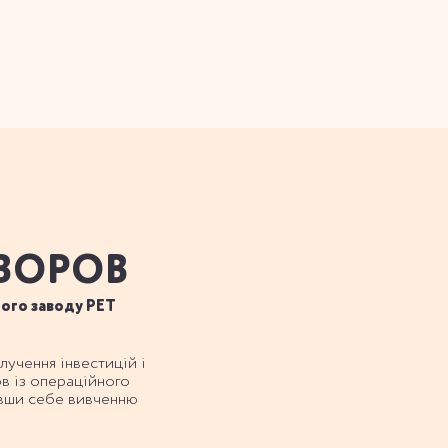
ВОРОВ
ного заводу PET
лучення інвестицій і
в із операційного
ивши себе вивченню