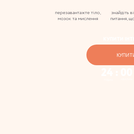
перезавантажте тіло,
знайдіть в
мозок та мислення
питання, щ
КУПИТИ ІНТ
КУПИТ
24 : 00
хвилин
годин