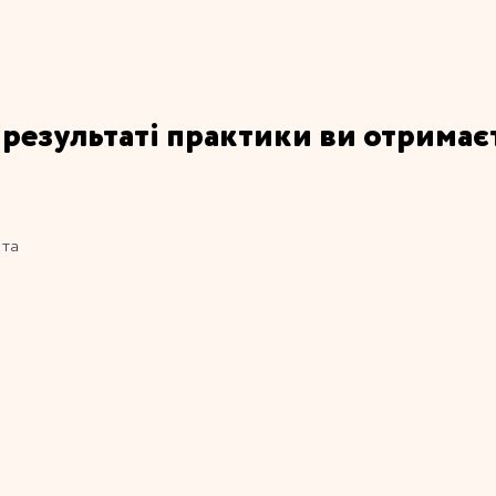
 результаті практики ви отримає
та
у