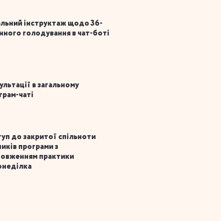
льний інструктаж щодо 36-
нного голодування в чат-боті
ультації в загальному
грам-чаті
уп до закритої спільноти
ників програми з
овженням практики
неділка