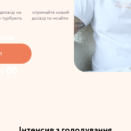
ідповіді на
отримайте новий
о турбують
досвід та інсайти
ЕНСИВ
И
 : 00
секунд
Інтенсив з голодування