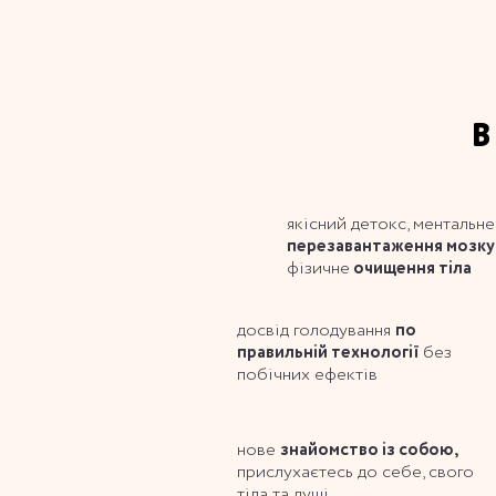
В
якісний детокс, ментальне
перезавантаження мозк
фізичне
очищення тіла
досвід голодування
по
без
правильній технології
побічних ефектів
нове
знайомство із собою,
прислухаєтесь до себе, свого
тіла та душі