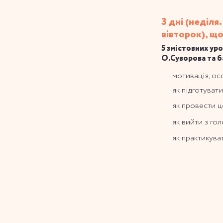
3 дні (неділя
вівторок), щ
5 змістовних ур
О.Суворова та 
мотивація, ос
як підготуват
як провести ц
як вийти з го
як практикув