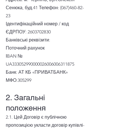
Сенюка, буд.41 Телефон: (067)460-82-
23
Ідентифікаційний номер / код
ЄДРПОУ: 2603702830
Банківські реквізити:
Поточний рахунок
ІBAN №
UA333052990000026006006311875
Банк: АТ КБ «ПРИВАТБАНК»
МФО:305299
2. Загальні
положення
2.1. Цей Договір є публічною
пропозицією укласти договір купівлі-