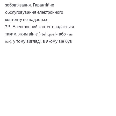
зобов’язання. Гарантійне
обслуговування електронного
контенту не надається.
7.5. Електронний контент надається
таким, яким він є («tel quel» або «as
is»), у тому вигляді, в якому він був
наданий правовласником.
Продавець надає доступ до
електронного контенту в одному або
декількох із можливих варіантів
форматів файлів на свій вибір.
Продавець не несе відповідальності
за неможливість надати файл з
примірником електронного контенту
у певному форматі незалежно від
того, чи був заявлений цей формат у