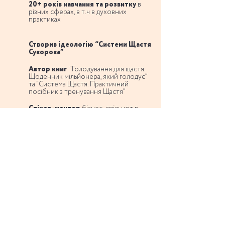
20+ років навчання та розвитку
в
різних сферах, в т.ч в духовних
практиках
Створив ідеологію “Системи Щастя
Суворова”
Автор книг
“Голодування для щастя.
Щоденник мільйонера, який голодує”
та “Система Щастя. Практичний
посібник з тренування Щастя”
Спікер-ментор
бізнес-спільнот в
Україні
ЗАВТРА о 19:00
Що вас чекає