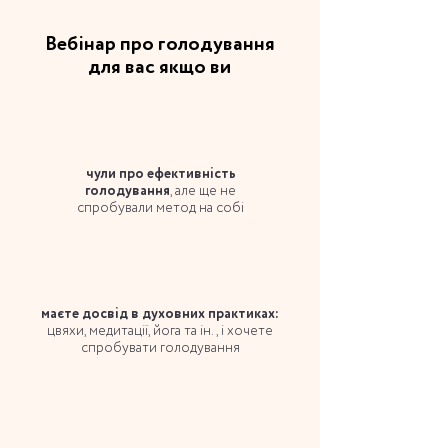
Вебінар про голодування
для вас якщо ви
чули про ефективність
, але ще не
голодування
спробували метод на собі
маєте досвід в духовних практиках:
цвяхи, медитації, йога та ін., і хочете
спробувати голодування