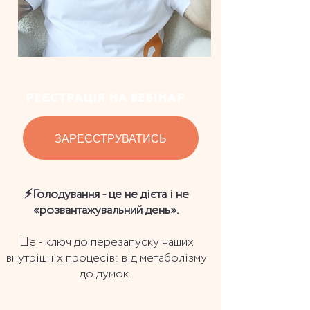
РЕЄСТРАЦІЯ НА ВЕБІНАР
ЗАРЕЄСТРУВАТИСЬ
⚡️Голодування - це не дієта і не
«розвантажувальний день».
Це - ключ до перезапуску наших
внутрішніх процесів: від метаболізму
до думок.