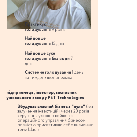
Практикує
голодування
9 років
Найдовше
голодування
15 днів
Найдовше сухе
голодування без води
7
днів
Системне голодування
1 день
на тиждень щопонеділка
підприємець, інвестор, засновник
унікального заводу PET Technologies
Збудував власний бізнес з "нуля"
без
залучення інвестицій і через 20 років
керування успішно вийшов із
операційного управління бізнесом,
повністю присвятивши себе вивченню
теми Щастя